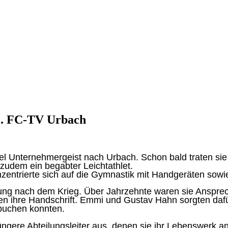
1. FC-TV Urbach
iel Unternehmergeist nach Urbach. Schon bald traten s
 zudem ein begabter Leichtathlet.
entrierte sich auf die Gymnastik mit Handgeräten sowie
ilung nach dem Krieg. Über Jahrzehnte waren sie Anspre
gen ihre Handschrift. Emmi und Gustav Hahn sorgten daf
rbuchen konnten.
ngere Abteilungsleiter aus, denen sie ihr Lebenswerk a