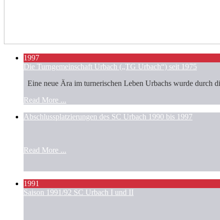
1997
Die Turngemeinschaft Urbach („TG Urbach“) seit 1975
Eine neue Ära im turnerischen Leben Urbachs wurde durch die
Read More ...
Abschlussplatzierungen des SC Urbach 1990 bis 1997
Read More ...
1991
Saison 1991/92 SC Urbach I und II