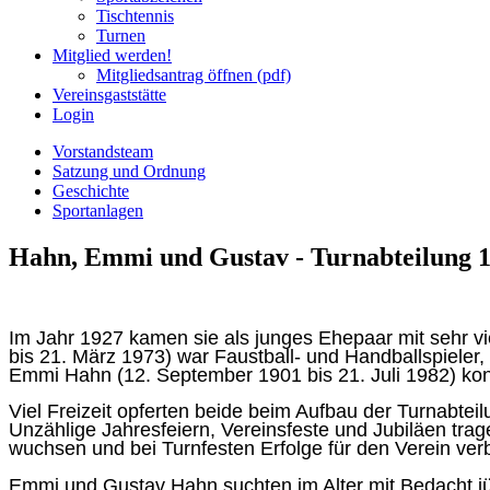
Tischtennis
Turnen
Mitglied werden!
Mitgliedsantrag öffnen (pdf)
Vereinsgaststätte
Login
Vorstandsteam
Satzung und Ordnung
Geschichte
Sportanlagen
Hahn, Emmi und Gustav - Turnabteilung 
Im Jahr 1927 kamen sie als junges Ehepaar mit sehr v
bis 21. März 1973) war Faustball- und Handballspieler,
Emmi Hahn (12. September 1901 bis 21. Juli 1982) konz
Viel Freizeit opferten beide beim Aufbau der Turnabte
Unzählige Jahresfeiern, Vereinsfeste und Jubiläen tra
wuchsen und bei Turnfesten Erfolge für den Verein ve
Emmi und Gustav Hahn suchten im Alter mit Bedacht jü