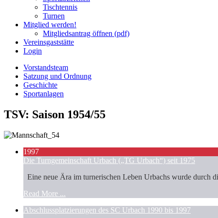
Tischtennis
Turnen
Mitglied werden!
Mitgliedsantrag öffnen (pdf)
Vereinsgaststätte
Login
Vorstandsteam
Satzung und Ordnung
Geschichte
Sportanlagen
TSV: Saison 1954/55
1997
Die Turngemeinschaft Urbach („TG Urbach“) seit 1975
Eine neue Ära im turnerischen Leben Urbachs wurde durch die
Read More ...
Abschlussplatzierungen des SC Urbach 1990 bis 1997