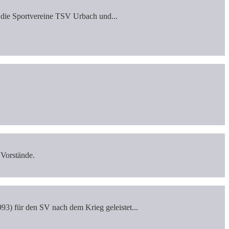
die Sportvereine TSV Urbach und...
 Vorstände.
) für den SV nach dem Krieg geleistet...