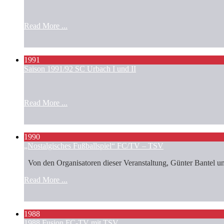
Read More ...
1991
Saison 1991/92 SC Urbach I und II
Read More ...
1990
„Nostalgisches Fußballspiel“ FC/TV – TSV
Von den Organisatoren dieser Veranstaltung, Günter Bantel und
Read More ...
1988
1988 Fusion FC-TV mit TSV