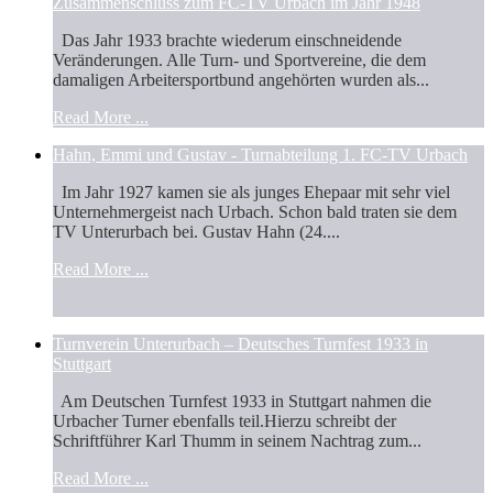
Zusammenschluss zum FC-TV Urbach im Jahr 1948
Das Jahr 1933 brachte wiederum einschneidende
Veränderungen. Alle Turn- und Sportvereine, die dem
damaligen Arbeitersportbund angehörten wurden als...
Read More ...
Hahn, Emmi und Gustav - Turnabteilung 1. FC-TV Urbach
Im Jahr 1927 kamen sie als junges Ehepaar mit sehr viel
Unternehmergeist nach Urbach. Schon bald traten sie dem
TV Unterurbach bei. Gustav Hahn (24....
Read More ...
Turnverein Unterurbach – Deutsches Turnfest 1933 in
Stuttgart
Am Deutschen Turnfest 1933 in Stuttgart nahmen die
Urbacher Turner ebenfalls teil.Hierzu schreibt der
Schriftführer Karl Thumm in seinem Nachtrag zum...
Read More ...