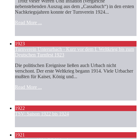
Trotz vieler Wirren Und Inflation (vergleiche
nebenstehenden Auszug aus dem „Cassabuch“) in den ersten
Nachkriegsjahren konnte der Turnverein 1924...
Read More ...
1923
Turnverein Unterurbach - Kurz vor dem I. Weltkrieg bis zum
Deutschen Turnfest 1923
Die politischen Ereignisse ließen auch Urbach nicht
verschont. Der erste Weltkrieg begann 1914. Viele Urbacher
mußten für Kaiser, König und...
Read More ...
1922
TSV: Saison 1922 bis 1924
1921