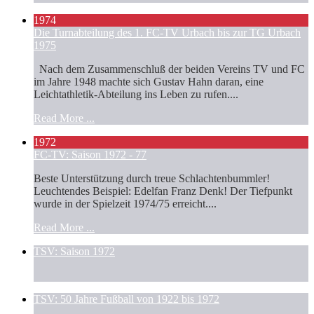
1974
Die Turnabteilung des 1. FC-TV Urbach bis zur TG Urbach
1975
Nach dem Zusammenschluß der beiden Vereins TV und FC
im Jahre 1948 machte sich Gustav Hahn daran, eine
Leichtathletik-Abteilung ins Leben zu rufen....
Read More ...
1972
FC-TV: Saison 1972 - 77
Beste Unterstützung durch treue Schlachtenbummler!
Leuchtendes Beispiel: Edelfan Franz Denk! Der Tiefpunkt
wurde in der Spielzeit 1974/75 erreicht....
Read More ...
TSV: Saison 1972
TSV: 50 Jahre Fußball von 1922 bis 1972