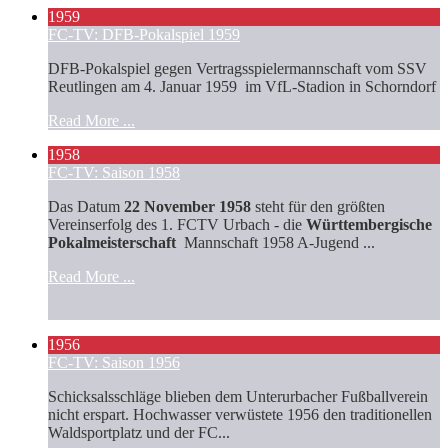
1959
FC-TV: DFB-Pokalspiel 1959
DFB-Pokalspiel gegen Vertragsspielermannschaft vom SSV
Reutlingen am 4. Januar 1959 im VfL-Stadion in Schorndorf
Read More ...
1958
FC-TV: Saison 1958
Das Datum
22 November 1958
steht für den größten
Vereinserfolg des 1. FCTV Urbach - die
Württembergische
Pokalmeisterschaft
Mannschaft 1958 A-Jugend ...
Read More ...
1956
FC-TV: Saison 1956
Schicksalsschläge blieben dem Unterurbacher Fußballverein
nicht erspart. Hochwasser verwüstete 1956 den traditionellen
Waldsportplatz und der FC...