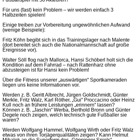
Für uns (fast) kein Problem – wir werden einfach 3
Halbzeiten spielen!
Einige treiben zur Vorbereitung ungewöhnlichen Aufwand
(wenige Beispiele):
Fritz Köhn begibt sich in das Trainingslager nach Malente
(dort bereitet sich auch die Nationalmannschaft auf große
Ereignisse vor).
Walter Söll flog nach Mallorca, Hansi Schöberl holt sich die
Kondition auf dem Fahrrad – nach Rattenharz ohne
abzusteigen ist für Hansi kein Problem!
Über die Fitness unserer „auswärtigen“ Sportkameraden
liegen uns keine Informationen vor.
Werden z. B. Geritt Albrecht, Jürgen Goldschmidt, Günter
Merkle, Fritz Walz, Karl Röther, „Gui“ Proccacino oder Heinz
Kull noch an frühere Leistungen „erinnern“ lassen?
Können z. B. „Jaschin“ Werba, Berthold Bronn und Günter
Degele noch zeigen, welch technisch gute Fußballer sie
waren?
Werden Wolfgang Hammel, Wolfgang Wirth oder Fritz Walz
etwas von ihren Torjägerqualitäten zeigen? Kann Helmut
Mihalek an die Superform des „Göppinger Spiels“